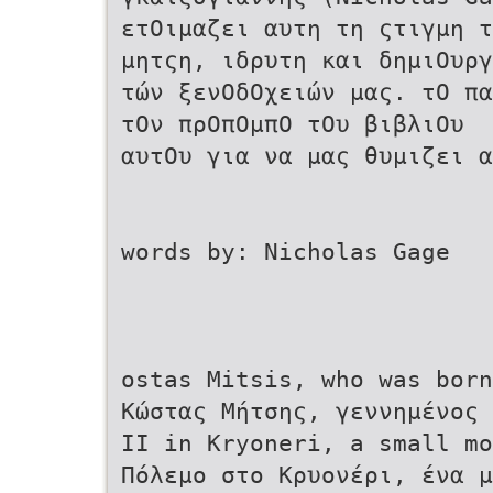
ετΟιμαζει αυτη τη ςτιγμη τ
μητςη, ιδρυτη και δημιΟυργ
τών ξενΟδΟχειών μας. τΟ πα
τΟν πρΟπΟμπΟ τΟυ βιβλιΟυ
αυτΟυ για να μας θυμιζει α
words by: Nicholas Gage
ostas Mitsis, who was born
Κώστας Μήτσης, γεννημένος 
II in Kryoneri, a small mo
Πόλεμο στο Κρυονέρι, ένα μ