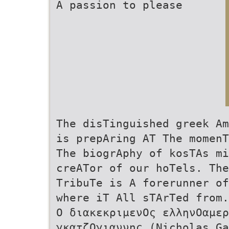
A passion to please
The disTinguished greek Am
is prepAring AT The momenT
The biogrAphy of kosTAs mi
creATor of our hoTels. The
TribuTe is A forerunner of
where iT All sTArTed from.
Ο διακεκριμενΟς ελληνΟαμερ
γκατζΟγιαννης (Nicholas Ga