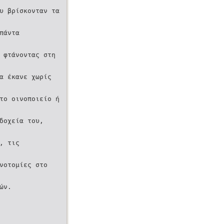
υ βρίσκονταν τα
πάντα
 φτάνοντας στη
α έκανε χωρίς
το οινοποιείο ή
δοχεία του,
, τις
νοτομίες στο
ών.