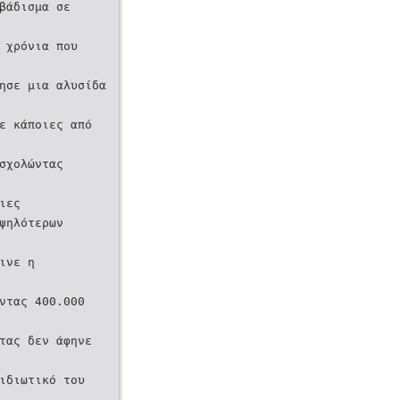
βάδισμα σε
 χρόνια που
ησε μια αλυσίδα
ε κάποιες από
σχολώντας
ιες
ψηλότερων
ινε η
ντας 400.000
τας δεν άφηνε
ιδιωτικό του