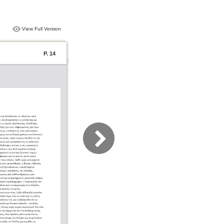
View Full Version
P. 14