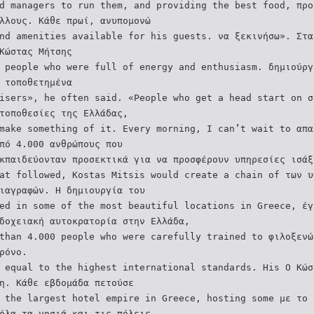
d managers to run them, and providing the best food, προ
λλους. Κάθε πρωί, ανυπομονώ
nd amenities available for his guests. να ξεκινήσω». Στα
Κώστας Μήτσης
 people who were full of energy and enthusiasm. δημιούργ
 τοποθετημένα
isers», he often said. «People who get a head start on σ
τοποθεσίες της Ελλάδας,
make something of it. Every morning, I can’t wait to απα
πό 4.000 ανθρώπους που
κπαιδεύονταν προσεκτικά για να προσφέρουν υπηρεσίες ισάξ
at followed, Kostas Mitsis would create a chain of των υ
ιαγραφών. Η δημιουργία του
ed in some of the most beautiful locations in Greece, έγ
δοχειακή αυτοκρατορία στην Ελλάδα,
than 4.000 people who were carefully trained to φιλοξενώ
ρόνο.
 equal to the highest international standards. His Ο Κώσ
η. Κάθε εβδομάδα πετούσε
 the largest hotel empire in Greece, hosting some με το 
όλα τα νησιά και τις πόλεις