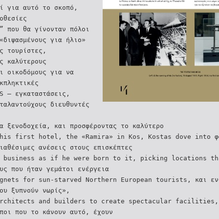
ί για αυτό το σκοπό,
οθεσίες
” που θα γίνονταν πόλοι
«διψασμένους για ήλιο»
ς τουρίστες,
ς καλύτερους
ι οικοδόμους για να
κπληκτικές
S — εγκαταστάσεις,
ταλαντούχους διευθυντές
α ξενοδοχεία, και προσφέροντας το καλύτερο
his first hotel, the «Ramira» in Kos, Kostas dove into φ
ιαθέσιμες ανέσεις στους επισκέπτες
 business as if he were born to it, picking locations th
υς που ήταν γεμάτοι ενέργεια
gnets for sun-starved Northern European tourists, και εν
ου ξυπνούν νωρίς»,
rchitects and builders to create spectacular facilities,
ποι που το κάνουν αυτό, έχουν